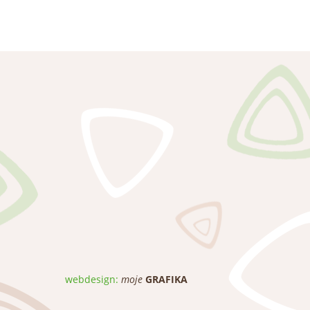
webdesign:
moje
GRAFIKA