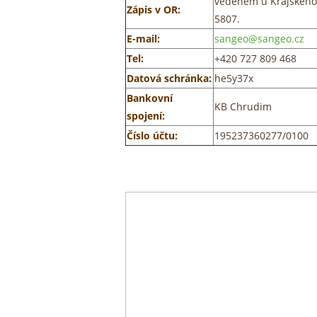
vedeném u Krajského 
Zápis v OR:
5807.
E-mail:
sangeo@sangeo.cz
Tel:
+420 727 809 468
Datová schránka:
he5y37x
Bankovní
KB Chrudim
spojení:
Číslo účtu:
195237360277/0100