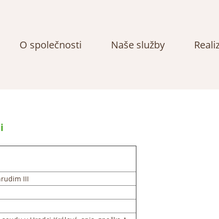
Přejít k hlavnímu obsahu
O společnosti
Naše služby
Reali
i
rudim III